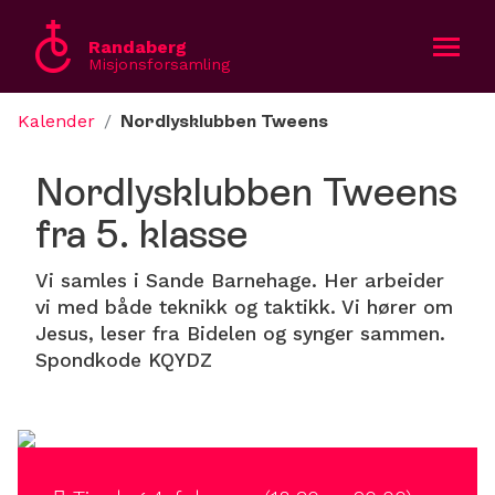
Randaberg
Misjonsforsamling
Kalender
/
Nordlysklubben Tweens
Bli med
Nordlysklubben Tweens
Om oss
fra 5. klasse
Kalender
Vi samles i Sande Barnehage. Her arbeider
vi med både teknikk og taktikk. Vi hører om
Gi en gave
Jesus, leser fra Bidelen og synger sammen.
Spondkode KQYDZ
English