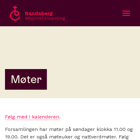
Randaberg
Misjonsforsamling
Bli med
Om oss
Kalender
Møter
Gi en gave
English
Følg med i kalenderen.
Forsamlingen har møter på søndager klokka 11.00 og
19.00. Det er også møteuker og nattverdmøter. Følg