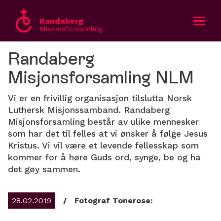
Randaberg
Misjonsforsamling
Randaberg
Bli med
Misjonsforsamling NLM
Om oss
Vi er en frivillig organisasjon tilslutta Norsk
Luthersk Misjonssamband. Randaberg
Kalender
Misjonsforsamling består av ulike mennesker
som har det til felles at vi ønsker å følge Jesus
Gi en gave
Kristus. Vi vil være et levende fellesskap som
kommer for å høre Guds ord, synge, be og ha
English
det gøy sammen.
28.02.2019
/
Fotograf Tonerose: